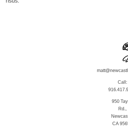
risus.
L
L
C
matt@newcast
Call:
916.417.
950 Tay
Rd.,
Newcast
CA 956