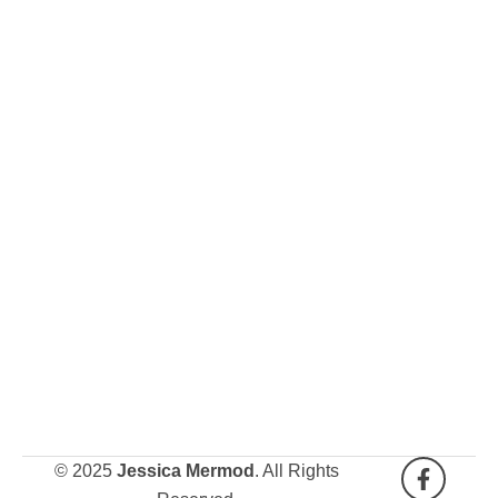
F
I
© 2025
Jessica Mermod
. All Rights
a
n